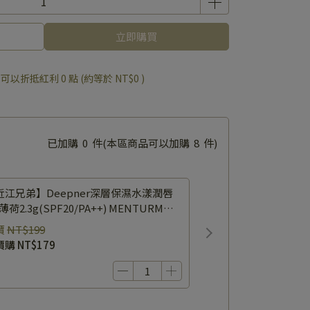
立即購買
 」可以折抵紅利
0
點 (約等於
NT$0
)
已加購
0
件
(本區商品可以加購
8
件)
近江兄弟】Deepner深層保濕水漾潤唇
薄荷2.3g(SPF20/PA++) MENTURM
EPNER LIP MENTHOL UV
價
NT$199
價購
NT$179