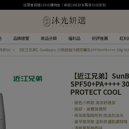
註冊會員贈100元購物金｜綁定LINE好友再享50元折扣
動
品牌總覽
商品分類
福利品
好評推薦
紅利
折50
【近江兄弟】SunBears 小熊超強冷感防曬乳SPF50+PA++++ 30g SUNBE
【近江兄弟】SunB
SPF50+PA++++ 3
PROTECT COOL
．銀色小熊款 清涼舒適型
．臉部、身體皆適用
．綠茶皮脂吸附粉 控油抗油光
．黃芩根萃取 溫和修護肌膚屏障
．清爽葡萄柚香味