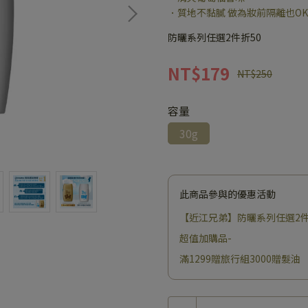
．質地不黏膩 做為妝前隔離也OK
防曬系列任選2件折50
NT$179
NT$250
容量
30g
此商品參與的優惠活動
【近江兄弟】防曬系列任選2件
超值加購品-
滿1299贈旅行組3000贈髮油