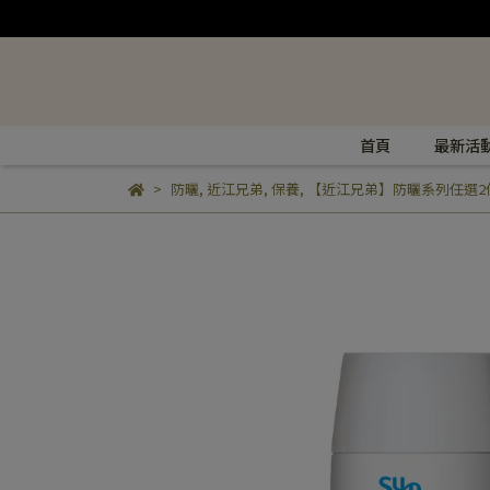
首頁
最新活
防曬
,
近江兄弟
,
保養
,
【近江兄弟】防曬系列任選2件