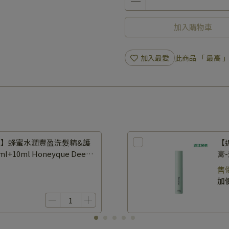
加入購物車
加入最愛
此商品 「 最高
UE】蜂蜜水潤豐盈洗髮精&護
【
+10ml Honeyque Deep
膏-
rial
DE
售
加