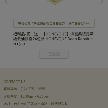
有機麥盧卡蜂蜜搭配複合蛋白配方，集中滋養髮芯深
處，打造自然豐盈的水潤蜜髮！
洗髮
福
福利品-買一送一【HONEYQUE】蜂蜜柔順亮澤
浴露
護髮油膠囊24粒裝 HONEYQUE Deep Repair
HONEY+PROTEIN Hair Oil Sleek trial
NT
NT$590
500mg*24
已售完
CONTACT US
客服專線：(02)-7751-5655
客服時間：10:30am - 6:30pm
地址：台北市中正區杭州南路一段35號2樓