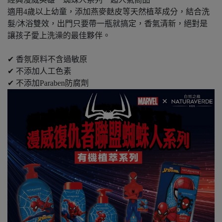
適用4歲以上幼童，添加燕麥麩皮等天然植萃成分，結合洗
髮/沐浴雙效，出門只要帶一瓶就搞定，香氣清新，絕對是
讓孩子愛上洗澡的最佳夥伴。
✔ 香氛原料不含過敏原
✔ 不添加人工色素
✔ 不添加Paraben防腐劑