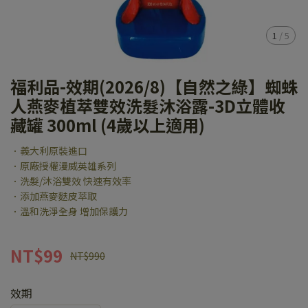
1
/
5
福利品-效期(2026/8)【自然之綠】蜘蛛
人燕麥植萃雙效洗髮沐浴露-3D立體收
藏罐 300ml (4歲以上適用)
．義大利原裝進口
．原廠授權漫威英雄系列
．洗髮/沐浴雙效 快速有效率
．添加燕麥麩皮萃取
．溫和洗淨全身 增加保護力
NT$99
NT$990
效期