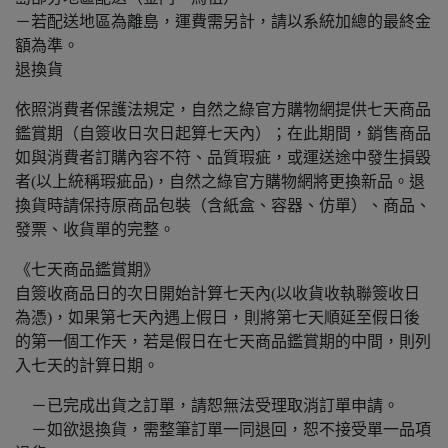
－若配送地區為離島，運費需另計，請以系統加總的最終金
額為準。
退換貨
依照消費者保護法規定，自然之綠官方購物網提供七天商品
鑑賞期（自簽收日次日起算七天內）；在此期間，銷售商品
如與消費者訂購內容不符、品質瑕疵，或運送途中發生損毀
者(以上統稱瑕疵品)，自然之綠官方購物網將更換新品。退
換貨時請保持原商品包裝（含紙盒、容器、仿單）、商品、
發票、收貨單的完整。
《七天商品鑑賞期》
自簽收商品日的次日開始計算七天內(以收貨收執聯簽收日
為憑)，如果第七天內遇上假日，則將第七天順延至假日後
的第一個工作天，若是假日在七天商品鑑賞期的中間，則列
入七天的計算日期。
－已完成出貨之訂單，請恕無法受理取消訂單申請。
－如欲退換貨，需整筆訂單一同退回，恕不接受單一品項