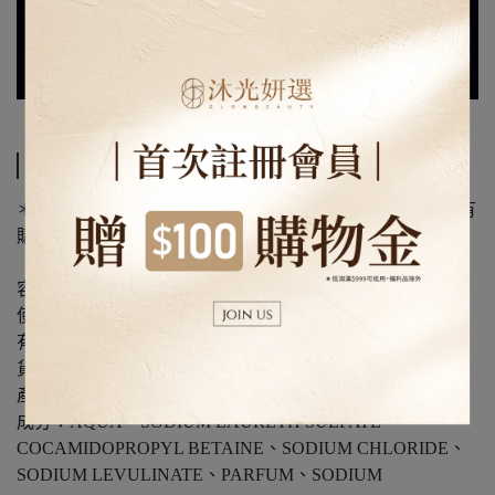
規格說明
＊請勿讓幼兒誤食。本產品不可拆封或試用，請務必確認有
購買需求後再拆封。
容量：300ml
使用方法：取適量清潔全身肌膚，輕輕搓揉後溫水洗淨。
有效期間：5年
貨源：公司貨
產地：義大利
成分：AQUA、SODIUM LAURETH SULFATE、
COCAMIDOPROPYL BETAINE、SODIUM CHLORIDE、
SODIUM LEVULINATE、PARFUM、SODIUM