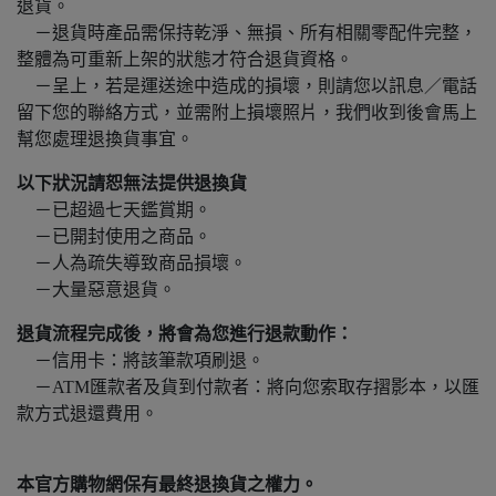
退貨。
－退貨時產品需保持乾淨、無損、所有相關零配件完整，
整體為可重新上架的狀態才符合退貨資格。
－呈上，若是運送途中造成的損壞，則請您以訊息／電話
留下您的聯絡方式，並需附上損壞照片，我們收到後會馬上
幫您處理退換貨事宜。
以下狀況請恕無法提供退換貨
－已超過七天鑑賞期。
－已開封使用之商品。
－人為疏失導致商品損壞。
－大量惡意退貨。
退貨流程完成後，將會為您進行退款動作：
－信用卡：將該筆款項刷退。
－ATM匯款者及貨到付款者：將向您索取存摺影本，以匯
款方式退還費用。
本官方購物網保有最終退換貨之權力。