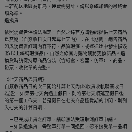
－若配送地區為離島，運費需另計，請以系統加總的最終金
額為準。
退換貨
依照消費者保護法規定，自然之綠官方購物網提供七天商品
鑑賞期（自簽收日次日起算七天內）；在此期間，銷售商品
如與消費者訂購內容不符、品質瑕疵，或運送途中發生損毀
者(以上統稱瑕疵品)，自然之綠官方購物網將更換新品。退
換貨時請保持原商品包裝（含紙盒、容器、仿單）、商品、
發票、收貨單的完整。
《七天商品鑑賞期》
自簽收商品日的次日開始計算七天內(以收貨收執聯簽收日
為憑)，如果第七天內遇上假日，則將第七天順延至假日後
的第一個工作天，若是假日在七天商品鑑賞期的中間，則列
入七天的計算日期。
－已完成出貨之訂單，請恕無法受理取消訂單申請。
－如欲退換貨，需整筆訂單一同退回，恕不接受單一品項