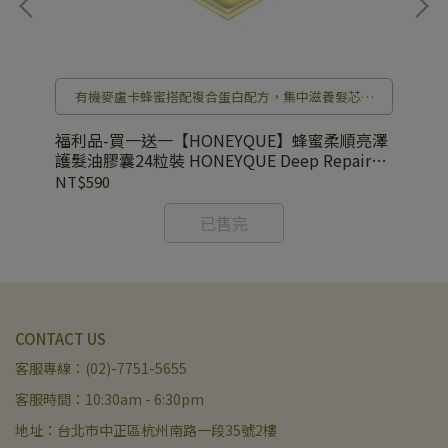
有機麥盧卡蜂蜜搭配複合蛋白配方，集中滋養髮芯深
處，打造自然豐盈的水潤蜜髮！
洗髮
福
福利品-買一送一【HONEYQUE】蜂蜜柔順亮澤
浴露
護髮油膠囊24粒裝 HONEYQUE Deep Repair
HONEY+PROTEIN Hair Oil Sleek trial
NT
NT$590
500mg*24
已售完
CONTACT US
客服專線：(02)-7751-5655
客服時間：10:30am - 6:30pm
地址：台北市中正區杭州南路一段35號2樓