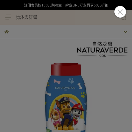
註冊會員贈100元購物金｜綁定LINE好友再享50元折扣