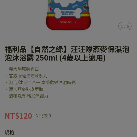
1
/
6
福利品【自然之綠】汪汪隊燕麥保濕泡
泡沐浴露 250ml (4歲以上適用)
．義大利原裝進口
．官方授權汪汪隊系列
．泡泡/沐浴二合一 享受歡樂沐浴時光
．添加燕麥麩皮萃取
．溫和洗淨 增加保護力
NT$120
NT$280
規格