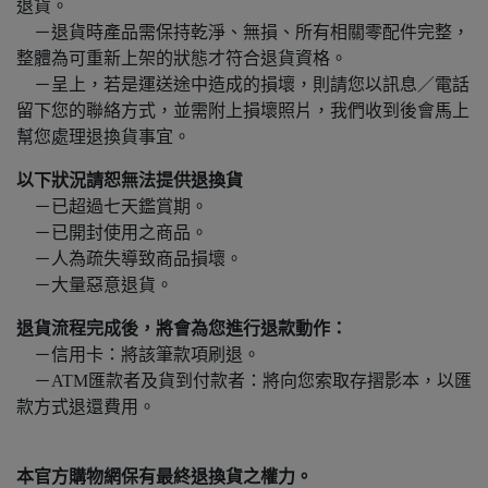
退貨。
－退貨時產品需保持乾淨、無損、所有相關零配件完整，
整體為可重新上架的狀態才符合退貨資格。
－呈上，若是運送途中造成的損壞，則請您以訊息／電話
留下您的聯絡方式，並需附上損壞照片，我們收到後會馬上
幫您處理退換貨事宜。
以下狀況請恕無法提供退換貨
－已超過七天鑑賞期。
－已開封使用之商品。
－人為疏失導致商品損壞。
－大量惡意退貨。
退貨流程完成後，將會為您進行退款動作：
－信用卡：將該筆款項刷退。
－ATM匯款者及貨到付款者：將向您索取存摺影本，以匯
款方式退還費用。
本官方購物網保有最終退換貨之權力。