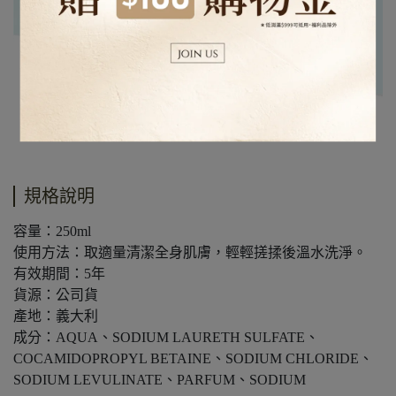
規格說明
容量：250ml
使用方法：取適量清潔全身肌膚，輕輕搓揉後溫水洗淨。
有效期間：5年
貨源：公司貨
產地：義大利
成分：AQUA、SODIUM LAURETH SULFATE、
COCAMIDOPROPYL BETAINE、SODIUM CHLORIDE、
SODIUM LEVULINATE、PARFUM、SODIUM