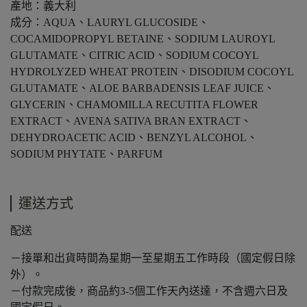
產地：義大利
成分：AQUA、LAURYL GLUCOSIDE、
COCAMIDOPROPYL BETAINE、SODIUM LAUROYL
GLUTAMATE、CITRIC ACID、SODIUM COCOYL
HYDROLYZED WHEAT PROTEIN、DISODIUM COCOYL
GLUTAMATE、ALOE BARBADENSIS LEAF JUICE、
GLYCERIN、CHAMOMILLA RECUTITA FLOWER
EXTRACT、AVENA SATIVA BRAN EXTRACT、
DEHYDROACETIC ACID、BENZYL ALCOHOL、
SODIUM PHYTATE、PARFUM
運送方式
配送
－接單和出貨時間為星期一至星期五工作時段（國定假日除
外）。
－付款完成後，商品約3-5個工作天內送達，不含週六日及