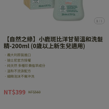
1
/
1
【自然之綠】小鹿斑比洋甘菊溫和洗髮
精-200ml (0歲以上新生兒適用)
．義大利原裝進口
．迪士尼官方授權
．純天然 多種珍貴植萃成分
．溫和不流淚配方
．細緻泡沫不需沖洗
NT$399
NT$560