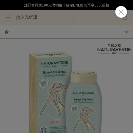
註冊會員贈100元購物金｜綁定LINE好友再享50元折扣