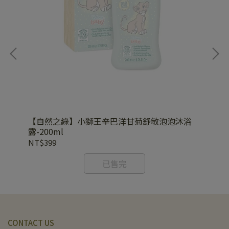
浴
【自然之綠】小獅王辛巴洋甘菊舒敏泡泡沐浴
【
露-200ml
露-
NT$399
NT
已售完
CONTACT US