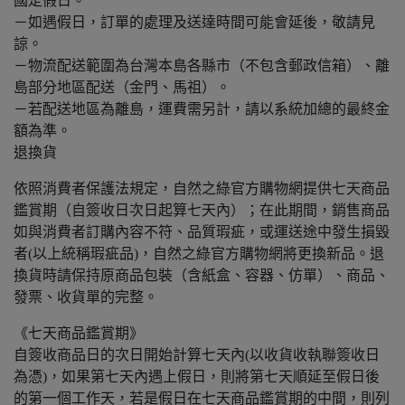
國定假日。
－如遇假日，訂單的處理及送達時間可能會延後，敬請見
諒。
－物流配送範圍為台灣本島各縣市（不包含郵政信箱）、離
島部分地區配送（金門、馬祖）。
－若配送地區為離島，運費需另計，請以系統加總的最終金
額為準。
退換貨
依照消費者保護法規定，自然之綠官方購物網提供七天商品
鑑賞期（自簽收日次日起算七天內）；在此期間，銷售商品
如與消費者訂購內容不符、品質瑕疵，或運送途中發生損毀
者(以上統稱瑕疵品)，自然之綠官方購物網將更換新品。退
換貨時請保持原商品包裝（含紙盒、容器、仿單）、商品、
發票、收貨單的完整。
《七天商品鑑賞期》
自簽收商品日的次日開始計算七天內(以收貨收執聯簽收日
為憑)，如果第七天內遇上假日，則將第七天順延至假日後
的第一個工作天，若是假日在七天商品鑑賞期的中間，則列