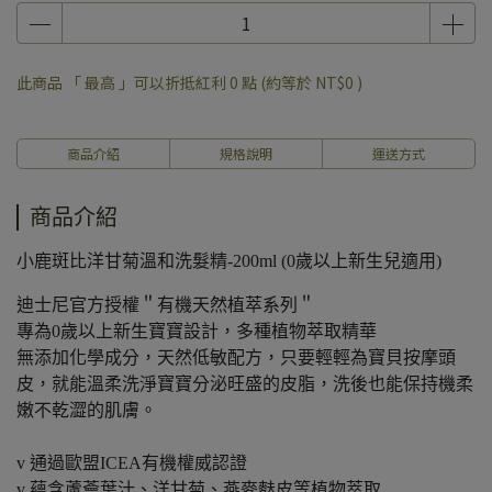
此商品 「 最高 」可以折抵紅利
0
點 (約等於
NT$0
)
商品介紹
規格說明
運送方式
商品介紹
小鹿斑比洋甘菊溫和洗髮精-200ml (0歲以上新生兒適用)
迪士尼官方授權＂有機天然植萃系列＂
專為0歲以上新生寶寶設計，多種植物萃取精華
無添加化學成分，天然低敏配方，只要輕輕為寶貝按摩頭
皮，就能溫柔洗淨寶寶分泌旺盛的皮脂，洗後也能保持機柔
嫩不乾澀的肌膚。
v 通過歐盟ICEA有機權威認證
v 蘊含蘆薈葉汁、洋甘菊、燕麥麩皮等植物萃取