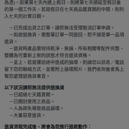
為憑)，如果第七天內遇上假日，則將第七天順延至假日後
的第一個工作天，若是假日在七天商品鑑賞期的中間，則列
入七天的計算日期。
－已完成出貨之訂單，請恕無法受理取消訂單申請。
－如欲退換貨，需整筆訂單一同退回，恕不接受單一品項
退貨。
－退貨時產品需保持乾淨、無損、所有相關零配件完整，
整體為可重新上架的狀態才符合退貨資格。
－呈上，若是運送途中造成的損壞，則請您以訊息／電話
留下您的聯絡方式，並需附上損壞照片，我們收到後會馬上
幫您處理退換貨事宜。
以下狀況請恕無法提供退換貨
－已超過七天鑑賞期。
－已開封使用之商品。
－人為疏失導致商品損壞。
－大量惡意退貨。
退貨流程完成後，將會為您進行退款動作：