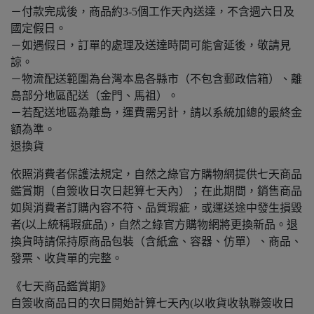
－付款完成後，商品約3-5個工作天內送達，不含週六日及
國定假日。
－如遇假日，訂單的處理及送達時間可能會延後，敬請見
諒。
－物流配送範圍為台灣本島各縣市（不包含郵政信箱）、離
島部分地區配送（金門、馬祖）。
－若配送地區為離島，運費需另計，請以系統加總的最終金
額為準。
退換貨
依照消費者保護法規定，自然之綠官方購物網提供七天商品
鑑賞期（自簽收日次日起算七天內）；在此期間，銷售商品
如與消費者訂購內容不符、品質瑕疵，或運送途中發生損毀
者(以上統稱瑕疵品)，自然之綠官方購物網將更換新品。退
換貨時請保持原商品包裝（含紙盒、容器、仿單）、商品、
發票、收貨單的完整。
《七天商品鑑賞期》
自簽收商品日的次日開始計算七天內(以收貨收執聯簽收日