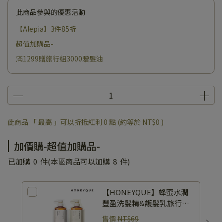
此商品參與的優惠活動
【Alepia】3件85折
超值加購品-
滿1299贈旅行組3000贈髮油
此商品 「 最高 」可以折抵紅利
0
點 (約等於
NT$0
)
加價購-超值加購品-
已加購
0
件
(本區商品可以加購
8
件)
【HONEYQUE】蜂蜜水潤
豐盈洗髮精&護髮乳旅行組
10ml+10ml Honeyque
售價
NT$69