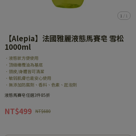
1
/
1
【Alepia】法國雅麗液態馬賽皂 雪松
1000ml
．液態狀方便使用
．頂級橄欖油為基底
．頭皮/身體皆可清潔
．敏弱肌膚也能安心使用
．無添加防腐劑、香料、色素、起泡劑
液態馬賽皂任選3件85折
NT$499
NT$680