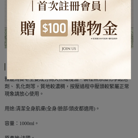
規格說明
雅麗馬賽皂主要成分為天然橄欖油，製程無添加化學起泡
劑、 乳化劑等，質地較濃稠，按壓過程中壓頭較緊屬正常
現象請放心使用。
用途:清潔全身肌膚(全身/臉部/頭皮都適用)。
容量：1000ml。