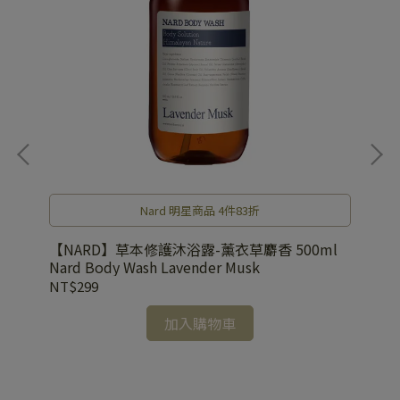
Nard 明星商品 4件83折
【NARD】草本修護沐浴露-薰衣草麝香 500ml
【
Nard Body Wash Lavender Musk
Na
NT$299
NT
ml
加入購物車