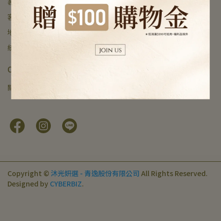
客服專線：(02)-7751-5655
客服時間：10:30am - 6:30pm
地址：台北市中正區杭州南路一段35號2樓
統一編號：91103650
CUSTOMER SERVICE
關於我們
付款方式
物流配送
退換貨政策
隱私政策
Copyright ©
沐光妍選 - 青逸股份有限公司
All Rights Reserved.
Designed by
CYBERBIZ
.